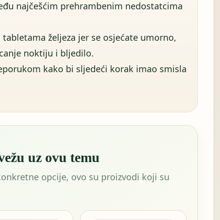
 među najčešćim prehrambenim nedostatcima
a tabletama željeza jer se osjećate umorno,
canje noktiju i bljedilo.
reporukom kako bi sljedeći korak imao smisla
 vežu uz ovu temu
konkretne opcije, ovo su proizvodi koji su