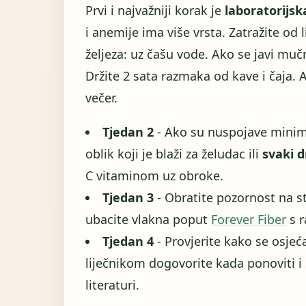
Prvi i najvažniji korak je
laboratorijsk
i anemije ima više vrsta. Zatražite od
željeza: uz čašu vode. Ako se javi mu
Držite 2 sata razmaka od kave i čaja. 
večer.
Tjedan 2
- Ako su nuspojave minima
oblik koji je blaži za želudac ili
svaki d
C vitaminom uz obroke.
Tjedan 3
- Obratite pozornost na st
ubacite vlakna poput
Forever Fiber
s r
Tjedan 4
- Provjerite kako se osjeć
liječnikom dogovorite kada ponoviti i
literaturi.