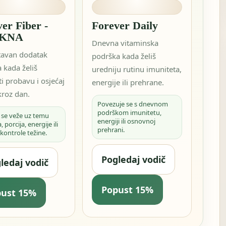
er Fiber -
Forever Daily
KNA
Dnevna vitaminska
tavan dodatak
podrška kada želiš
 kada želiš
uredniju rutinu imuniteta,
i probavu i osjećaj
energije ili prehrane.
 kroz dan.
Povezuje se s dnevnom
podrškom imunitetu,
 se veže uz temu
energiji ili osnovnoj
, porcija, energije ili
prehrani.
 kontrole težine.
Pogledaj vodič
ledaj vodič
Popust 15%
pust 15%