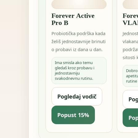
Forever Active
Forev
Pro B
VLA
Probiotička podrška kada
Jednos
želiš jednostavnije brinuti
vlakana
o probavi iz dana u dan.
podržat
sitosti
Ima smisla ako temu
gledaš kroz probavu i
Dobro
jednostavniju
apetita
svakodnevnu rutinu.
rutine
Pogledaj vodič
Pog
Popust 15%
Po