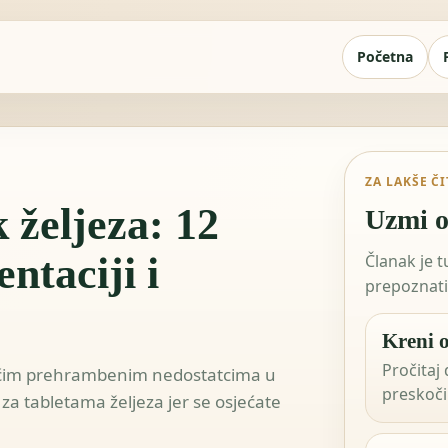
Početna
ZA LAKŠE Č
 željeza: 12
Uzmi o
ntaciji i
Članak je 
prepoznati 
Kreni o
Pročitaj 
šćim prehrambenim nedostatcima u
preskoči 
 za tabletama željeza jer se osjećate