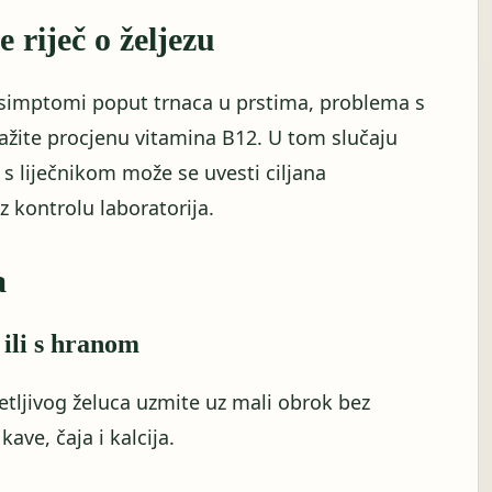
 riječ o željezu
i simptomi poput trnaca u prstima, problema s
tražite procjenu vitamina B12. U tom slučaju
 s liječnikom može se uvesti ciljana
z kontrolu laboratorija.
a
 ili s hranom
jetljivog želuca uzmite uz mali obrok bez
ave, čaja i kalcija.