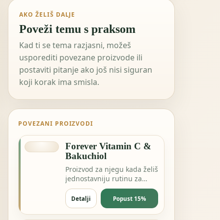
AKO ŽELIŠ DALJE
Poveži temu s praksom
Kad ti se tema razjasni, možeš
usporediti povezane proizvode ili
postaviti pitanje ako još nisi siguran
koji korak ima smisla.
POVEZANI PROIZVODI
Forever Vitamin C &
Bakuchiol
Proizvod za njegu kada želiš
jednostavniju rutinu za
kožu, kosu ili svakodnevnu
svježinu.
Detalji
Popust 15%