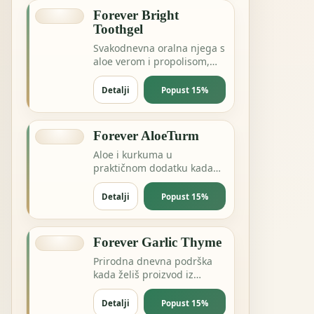
Forever Bright
Toothgel
Svakodnevna oralna njega s
aloe verom i propolisom,
bez nepotrebnog
kompliciranja.
Detalji
Popust 15%
Forever AloeTurm
Aloe i kurkuma u
praktičnom dodatku kada
želiš podršku probavi,
zglobovima ili dnevnoj
Detalji
Popust 15%
ravnoteži.
Forever Garlic Thyme
Prirodna dnevna podrška
kada želiš proizvod iz
pčelinje ili biljne linije za
energiju i otpornost.
Detalji
Popust 15%