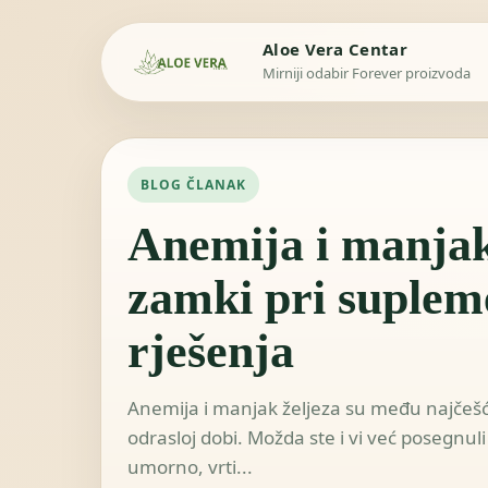
Aloe Vera Centar
Mirniji odabir Forever proizvoda
BLOG ČLANAK
Anemija i manjak
zamki pri supleme
rješenja
Anemija i manjak željeza su među najče
odrasloj dobi. Možda ste i vi već posegnuli
umorno, vrti...