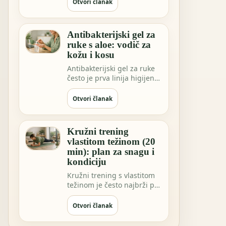
sve češće…
Otvori članak
Antibakterijski gel za
ruke s aloe: vodič za
kožu i kosu
Antibakterijski gel za ruke
često je prva linija higijene
kada niste blizu vode.
Možda …
Otvori članak
Kružni trening
vlastitom težinom (20
min): plan za snagu i
kondiciju
Kružni trening s vlastitom
težinom je često najbrži put
do osjećaja “napravio sam
nešto…
Otvori članak