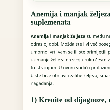
Anemija i manjak željez
suplemenata
Anemija i manjak željeza
su među na
odrasloj dobi. Možda ste i vi već pose
umorno, vrti vam se ili ste primijetili 
uzimanje željeza na svoju ruku često
frustracijom. U ovom vodiču prolazimo
biste brže obnovili zalihe željeza, sman
nagađanja.
1) Krenite od dijagnoze, 