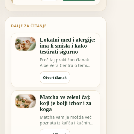
DALJE ZA ČITANJE
Lokalni med i alergije:
ima li smisla i kako
testirati sigurno
Pročitaj praktičan članak
Aloe Vera Centra o temi
Lokalni med i alergije: ima li
smisla…
Otvori članak
Matcha vs zeleni čaj:
koji je bolji izbor i za
koga
Matcha vam je možda već
poznata iz kafića i kućnih
rituala. Ali EGCG ekstrakt