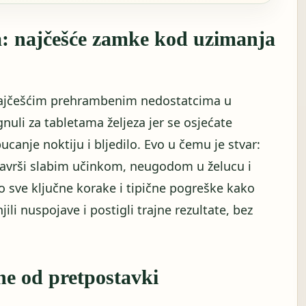
a: najčešće zamke kod uzimanja
jčešćim prehrambenim nedostatcima u
gnuli za tabletama željeza jer se osjećate
pucanje noktiju i bljedilo. Evo u čemu je stvar:
 završi slabim učinkom, neugodom u želucu i
 sve ključne korake i tipične pogreške kako
jili nuspojave i postigli trajne rezultate, bez
ne od pretpostavki