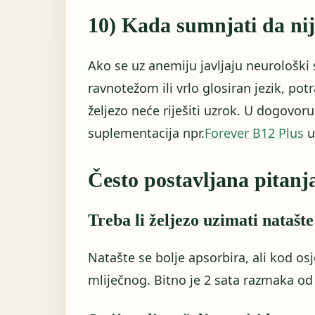
10) Kada sumnjati da nije
Ako se uz anemiju javljaju neurološk
ravnotežom ili vrlo glosiran jezik, po
željezo neće riješiti uzrok. U dogovoru
suplementacija npr.
Forever B12 Plus
u
Često postavljana pitanj
Treba li željezo uzimati natašte
Natašte se bolje apsorbira, ali kod os
mliječnog. Bitno je 2 sata razmaka od k