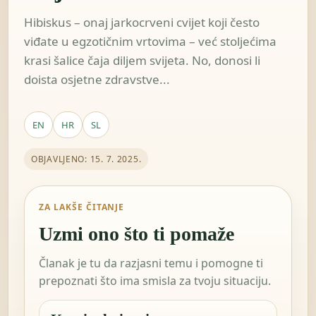
Hibiskus – onaj jarko­crveni cvijet koji često
viđate u egzotičnim vrtovima – već stoljećima
krasi šalice čaja diljem svijeta. No, donosi li
doista osjetne zdravstve...
EN
HR
SL
OBJAVLJENO: 15. 7. 2025.
ZA LAKŠE ČITANJE
Uzmi ono što ti pomaže
Članak je tu da razjasni temu i pomogne ti
prepoznati što ima smisla za tvoju situaciju.