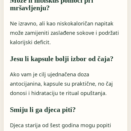
Može li hibiskus pomoći pri
mršavljenju?
Ne izravno, ali kao niskokaloričan napitak
može zamijeniti zaslađene sokove i podržati
kalorijski deficit.
Jesu li kapsule bolji izbor od čaja?
Ako vam je cilj ujednačena doza
antocijanina, kapsule su praktične, no čaj
donosi i hidrataciju te ritual opuštanja.
Smiju li ga djeca piti?
Djeca starija od šest godina mogu popiti