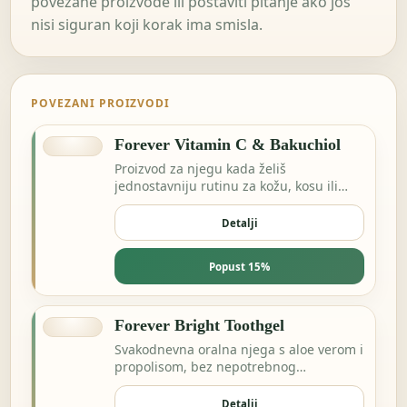
povezane proizvode ili postaviti pitanje ako još
nisi siguran koji korak ima smisla.
POVEZANI PROIZVODI
Forever Vitamin C & Bakuchiol
Proizvod za njegu kada želiš
jednostavniju rutinu za kožu, kosu ili
svakodnevnu svježinu.
Detalji
Popust 15%
Forever Bright Toothgel
Svakodnevna oralna njega s aloe verom i
propolisom, bez nepotrebnog
kompliciranja.
Detalji