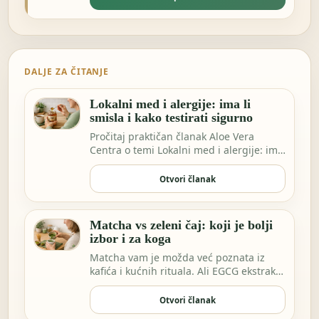
DALJE ZA ČITANJE
Lokalni med i alergije: ima li
smisla i kako testirati sigurno
Pročitaj praktičan članak Aloe Vera
Centra o temi Lokalni med i alergije: ima
li smisla…
Otvori članak
Matcha vs zeleni čaj: koji je bolji
izbor i za koga
Matcha vam je možda već poznata iz
kafića i kućnih rituala. Ali EGCG ekstrakt
sve češće…
Otvori članak