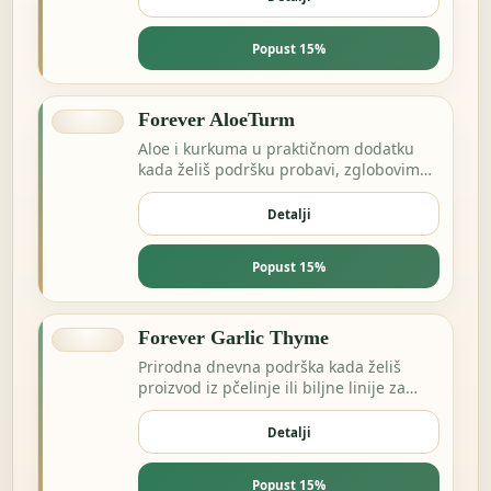
Popust 15%
Forever AloeTurm
Aloe i kurkuma u praktičnom dodatku
kada želiš podršku probavi, zglobovima
ili dnevnoj ravnoteži.
Detalji
Popust 15%
Forever Garlic Thyme
Prirodna dnevna podrška kada želiš
proizvod iz pčelinje ili biljne linije za
energiju i otpornost.
Detalji
Popust 15%