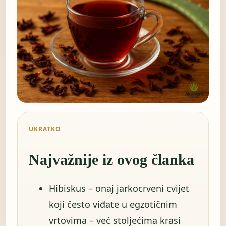
UKRATKO
Najvažnije iz ovog članka
Hibiskus – onaj jarko­crveni cvijet
koji često viđate u egzotičnim
vrtovima – već stoljećima krasi