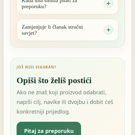
Kada ima smisla pitati za
preporuku?
Zamjenjuje li članak stručni
savjet?
JOŠ NISI SIGURAN?
Opiši što želiš postići
Ako ne znaš koji proizvod odabrati,
napiši cilj, navike ili dvojbu i dobit ćeš
konkretniji prijedlog.
Pitaj za preporuku