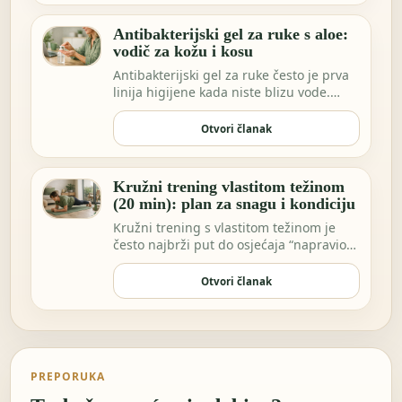
Antibakterijski gel za ruke s aloe:
vodič za kožu i kosu
Antibakterijski gel za ruke često je prva
linija higijene kada niste blizu vode.
Možda …
Otvori članak
Kružni trening vlastitom težinom
(20 min): plan za snagu i kondiciju
Kružni trening s vlastitom težinom je
često najbrži put do osjećaja “napravio
sam nešto…
Otvori članak
PREPORUKA