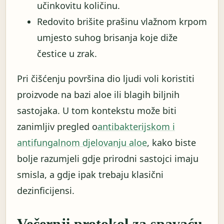
učinkovitu količinu.
Redovito brišite prašinu vlažnom krpom
umjesto suhog brisanja koje diže
čestice u zrak.
Pri čišćenju površina dio ljudi voli koristiti
proizvode na bazi aloe ili blagih biljnih
sastojaka. U tom kontekstu može biti
zanimljiv pregled o
antibakterijskom i
antifungalnom djelovanju aloe
, kako biste
bolje razumjeli gdje prirodni sastojci imaju
smisla, a gdje ipak trebaju klasični
dezinficijensi.
Večernji protokol za spavaću