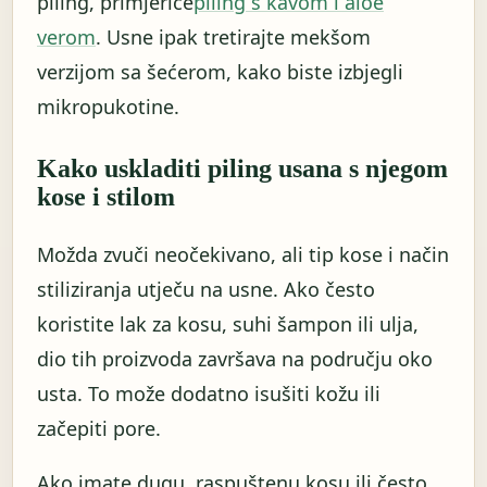
piling, primjerice
piling s kavom i aloe
verom
. Usne ipak tretirajte mekšom
verzijom sa šećerom, kako biste izbjegli
mikropukotine.
Kako uskladiti piling usana s njegom
kose i stilom
Možda zvuči neočekivano, ali tip kose i način
stiliziranja utječu na usne. Ako često
koristite lak za kosu, suhi šampon ili ulja,
dio tih proizvoda završava na području oko
usta. To može dodatno isušiti kožu ili
začepiti pore.
Ako imate dugu, raspuštenu kosu ili često