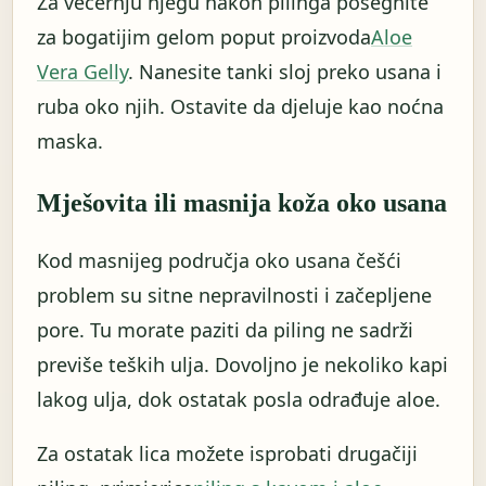
Za večernju njegu nakon pilinga posegnite
za bogatijim gelom poput proizvoda
Aloe
Vera Gelly
. Nanesite tanki sloj preko usana i
ruba oko njih. Ostavite da djeluje kao noćna
maska.
Mješovita ili masnija koža oko usana
Kod masnijeg područja oko usana češći
problem su sitne nepravilnosti i začepljene
pore. Tu morate paziti da piling ne sadrži
previše teških ulja. Dovoljno je nekoliko kapi
lakog ulja, dok ostatak posla odrađuje aloe.
Za ostatak lica možete isprobati drugačiji