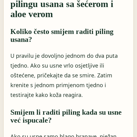
pilingu usana sa šećerom i
aloe verom
Koliko često smijem raditi piling
usana?
U pravilu je dovoljno jednom do dva puta
tjedno. Ako su usne vrlo osjetljive ili
oštećene, pričekajte da se smire. Zatim
krenite s jednom primjenom tjedno i
testirajte kako koža reagira.
Smijem li raditi piling kada su usne
već ispucale?
Ako su usne samo blago hrapave, nježan