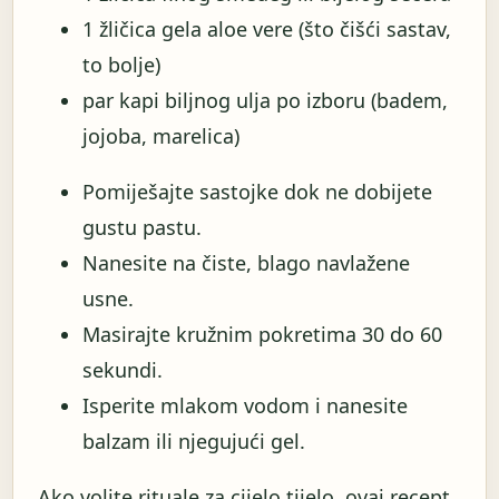
1 žličica gela aloe vere (što čišći sastav,
to bolje)
par kapi biljnog ulja po izboru (badem,
jojoba, marelica)
Pomiješajte sastojke dok ne dobijete
gustu pastu.
Nanesite na čiste, blago navlažene
usne.
Masirajte kružnim pokretima 30 do 60
sekundi.
Isperite mlakom vodom i nanesite
balzam ili njegujući gel.
Ako volite rituale za cijelo tijelo, ovaj recept