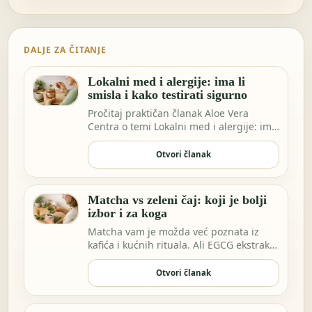
DALJE ZA ČITANJE
Lokalni med i alergije: ima li
smisla i kako testirati sigurno
Pročitaj praktičan članak Aloe Vera
Centra o temi Lokalni med i alergije: ima
li smisla…
Otvori članak
Matcha vs zeleni čaj: koji je bolji
izbor i za koga
Matcha vam je možda već poznata iz
kafića i kućnih rituala. Ali EGCG ekstrakt
sve češće…
Otvori članak