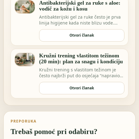
Antibakterijski gel za ruke s aloe:
vodič za kožu i kosu
Antibakterijski gel za ruke često je prva
linija higijene kada niste blizu vode.
Možda …
Otvori članak
Kružni trening vlastitom težinom
(20 min): plan za snagu i kondiciju
Kružni trening s vlastitom težinom je
često najbrži put do osjećaja “napravio
sam nešto…
Otvori članak
PREPORUKA
Trebaš pomoć pri odabiru?