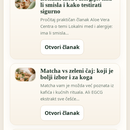
li smisla i kako testirati
sigurno
Pročitaj praktičan članak Aloe Vera
Centra o temi Lokalni med i alergije:
ima li smisla…
Otvori članak
Matcha vs zeleni čaj: koji je
bolji izbor i za koga
Matcha vam je možda već poznata iz
kafića i kućnih rituala. Ali EGCG
ekstrakt sve češće…
Otvori članak