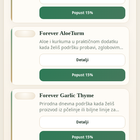
Popust 15%
Forever AloeTurm
Aloe i kurkuma u praktičnom dodatku
kada želiš podršku probavi, zglobovima
ili dnevnoj ravnoteži.
Detalji
Popust 15%
Forever Garlic Thyme
Prirodna dnevna podrška kada želiš
proizvod iz pčelinje ili biljne linije za
energiju i otpornost.
Detalji
Popust 15%