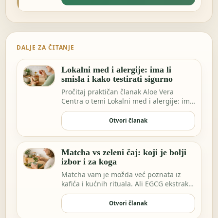
DALJE ZA ČITANJE
Lokalni med i alergije: ima li
smisla i kako testirati sigurno
Pročitaj praktičan članak Aloe Vera
Centra o temi Lokalni med i alergije: ima
li smisla…
Otvori članak
Matcha vs zeleni čaj: koji je bolji
izbor i za koga
Matcha vam je možda već poznata iz
kafića i kućnih rituala. Ali EGCG ekstrakt
sve češće…
Otvori članak