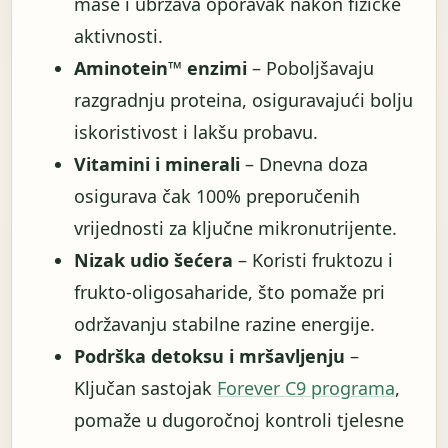
mase i ubrzava oporavak nakon fizičke
aktivnosti.
Aminotein™ enzimi
– Poboljšavaju
razgradnju proteina, osiguravajući bolju
iskoristivost i lakšu probavu.
Vitamini i minerali
– Dnevna doza
osigurava čak 100% preporučenih
vrijednosti za ključne mikronutrijente.
Nizak udio šećera
– Koristi fruktozu i
frukto-oligosaharide, što pomaže pri
održavanju stabilne razine energije.
Podrška detoksu i mršavljenju
–
Ključan sastojak
Forever C9 programa
,
pomaže u dugoročnoj kontroli tjelesne