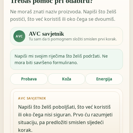
Trebaš pomoć pri odabiru?
Ne moraš znati naziv proizvoda. Napiši što želiš
postići, što već koristiš ili oko čega se dvoumiš.
AVC savjetnik
AVC
Tu sam da ti pomognem složiti smislen prvi korak.
Napiši mi svojim riječima što želiš podržati. Ne
mora biti savršeno formulirano.
Probava
Koža
Energija
AVC SAVJETNIK
Napiši što želiš poboljšati, što već koristiš
ili oko čega nisi siguran. Prvo ću razumjeti
situaciju, pa predložiti smislen sljedeći
korak.