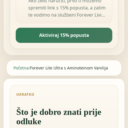
Ako želiš naručiti, prvo ti možemo
spremiti link s 15% popusta, a zatim
te vodimo na službeni Forever Living
Products shop u tvojoj zemlji.
Aktiviraj 15% popusta
Početna
/
Forever Lite Ultra s Aminoteinom Vanilija
UKRATKO
Što je dobro znati prije
odluke