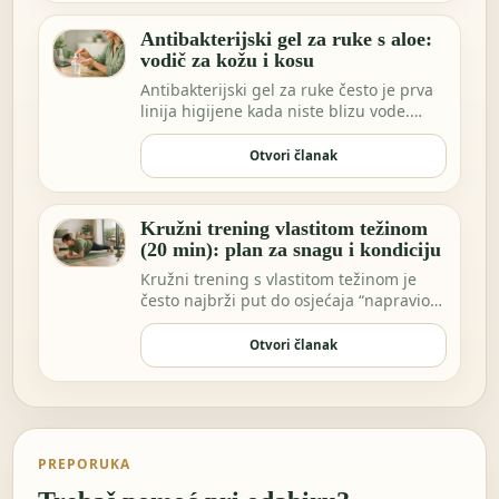
Antibakterijski gel za ruke s aloe:
vodič za kožu i kosu
Antibakterijski gel za ruke često je prva
linija higijene kada niste blizu vode.
Možda …
Otvori članak
Kružni trening vlastitom težinom
(20 min): plan za snagu i kondiciju
Kružni trening s vlastitom težinom je
često najbrži put do osjećaja “napravio
sam nešto…
Otvori članak
PREPORUKA