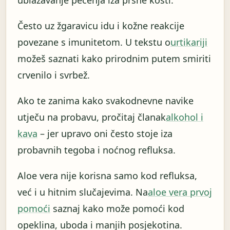
ublažavanje pečenja iza prsne kosti.
Često uz žgaravicu idu i kožne reakcije
povezane s imunitetom. U tekstu o
urtikariji
možeš saznati kako prirodnim putem smiriti
crvenilo i svrbež.
Ako te zanima kako svakodnevne navike
utječu na probavu, pročitaj članak
alkohol i
kava
– jer upravo oni često stoje iza
probavnih tegoba i noćnog refluksa.
Aloe vera nije korisna samo kod refluksa,
već i u hitnim slučajevima. Na
aloe vera prvoj
pomoći
saznaj kako može pomoći kod
opeklina, uboda i manjih posjekotina.