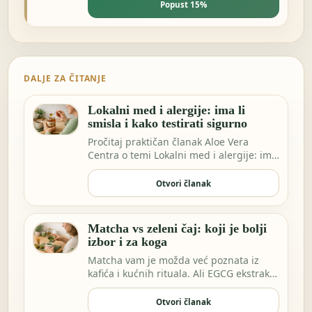
Popust 15%
DALJE ZA ČITANJE
Lokalni med i alergije: ima li
smisla i kako testirati sigurno
Pročitaj praktičan članak Aloe Vera
Centra o temi Lokalni med i alergije: ima
li smisla…
Otvori članak
Matcha vs zeleni čaj: koji je bolji
izbor i za koga
Matcha vam je možda već poznata iz
kafića i kućnih rituala. Ali EGCG ekstrakt
sve češće…
Otvori članak