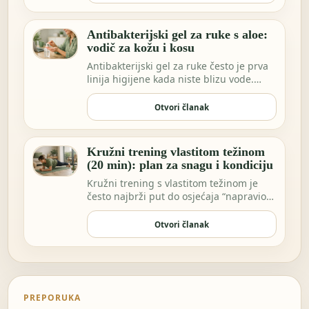
Antibakterijski gel za ruke s aloe:
vodič za kožu i kosu
Antibakterijski gel za ruke često je prva
linija higijene kada niste blizu vode.
Možda …
Otvori članak
Kružni trening vlastitom težinom
(20 min): plan za snagu i kondiciju
Kružni trening s vlastitom težinom je
često najbrži put do osjećaja “napravio
sam nešto…
Otvori članak
PREPORUKA