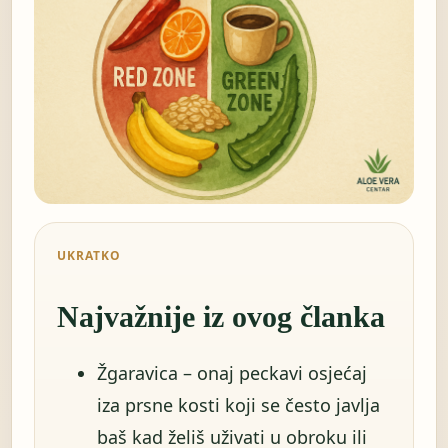
UKRATKO
Najvažnije iz ovog članka
Žgaravica – onaj peckavi osjećaj
iza prsne kosti koji se često javlja
baš kad želiš uživati u obroku ili