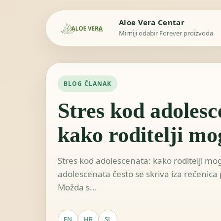
Aloe Vera Centar
Mirniji odabir Forever proizvoda
BLOG ČLANAK
Stres kod adolesc
kako roditelji m
Stres kod adolescenata: kako roditelji mo
adolescenata često se skriva iza rečenica
Možda s...
EN
HR
SL