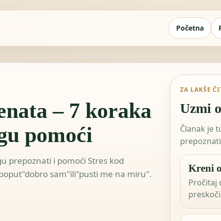
Početna
ZA LAKŠE Č
enata – 7 koraka
Uzmi o
ogu pomoći
Članak je 
prepoznati 
gu prepoznati i pomoći Stres kod
Kreni o
 poput"dobro sam"ili"pusti me na miru".
Pročitaj 
preskoči 