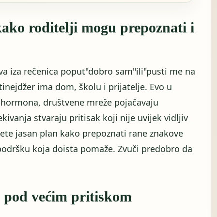
kako roditelji mogu prepoznati i
va iza rečenica poput"dobro sam"ili"pusti me na
inejdžer ima dom, školu i prijatelje. Evo u
u hormona, društvene mreže pojačavaju
ivanja stvaraju pritisak koji nije uvijek vidljiv
ćete jasan plan kako prepoznati rane znakove
i podršku koja doista pomaže. Zvuči predobro da
s pod većim pritiskom