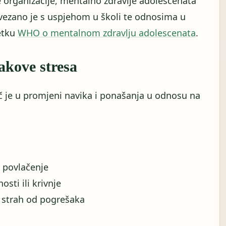
organizacije, mentalno zdravlje adolescenata
ovezano je s uspjehom u školi te odnosima u
žetku
WHO o mentalnom zdravlju adolescenata
.
akove stresa
juč je u promjeni navika i ponašanja u odnosu na
li povlačenje
osti ili krivnje
an strah od pogrešaka