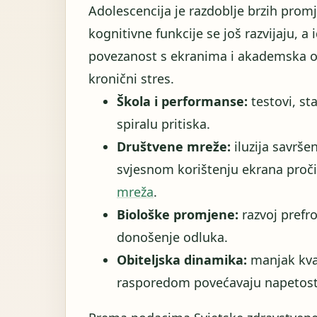
Adolescencija je razdoblje brzih promj
kognitivne funkcije se još razvijaju, a
povezanost s ekranima i akademska o
kronični stres.
Škola i performanse:
testovi, st
spiralu pritiska.
Društvene mreže:
iluzija savrše
svjesnom korištenju ekrana pročit
mreža
.
Biološke promjene:
razvoj prefr
donošenje odluka.
Obiteljska dinamika:
manjak kval
rasporedom povećavaju napetost