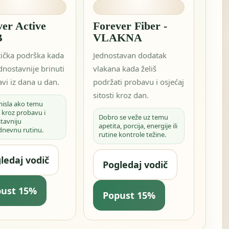
ver Active
Forever Fiber -
B
VLAKNA
tička podrška kada
Jednostavan dodatak
ednostavnije brinuti
vlakana kada želiš
vi iz dana u dan.
podržati probavu i osjećaj
sitosti kroz dan.
misla ako temu
 kroz probavu i
Dobro se veže uz temu
tavniju
apetita, porcija, energije ili
dnevnu rutinu.
rutine kontrole težine.
ledaj vodič
Pogledaj vodič
pust 15%
Popust 15%