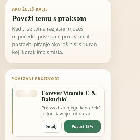
AKO ŽELIŠ DALJE
Poveži temu s praksom
Kad ti se tema razjasni, možeš
usporediti povezane proizvode ili
postaviti pitanje ako još nisi siguran
koji korak ima smisla.
POVEZANI PROIZVODI
Forever Vitamin C &
Bakuchiol
Proizvod za njegu kada želiš
jednostavniju rutinu za
kožu, kosu ili svakodnevnu
svježinu.
Detalji
Popust 15%