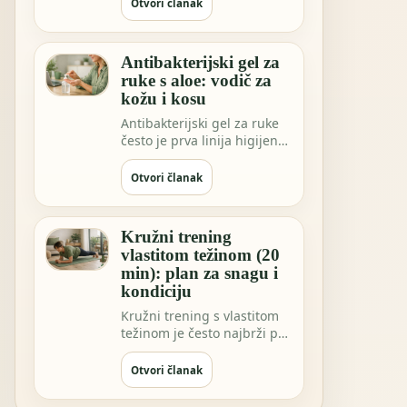
sve češće…
Otvori članak
Antibakterijski gel za
ruke s aloe: vodič za
kožu i kosu
Antibakterijski gel za ruke
često je prva linija higijene
kada niste blizu vode.
Možda …
Otvori članak
Kružni trening
vlastitom težinom (20
min): plan za snagu i
kondiciju
Kružni trening s vlastitom
težinom je često najbrži put
do osjećaja “napravio sam
nešto…
Otvori članak