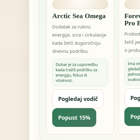
Arctic Sea Omega
Fore
Pro 
Dodatak za rutinu
Probio
energije, srca i cirkulacije
želiš j
kada želiš dugoročniju
o proba
dnevnu podršku.
Ima s
Dobar je za usporedbu
gledaš
kada tražiš podršku za
jednos
energiju, fokus ili
svako
vitalnost.
Pog
Pogledaj vodič
Po
Popust 15%