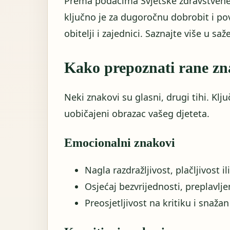
Prema podacima Svjetske zdravstvene 
ključno je za dugoročnu dobrobit i p
obitelji i zajednici. Saznajte više u sa
Kako prepoznati rane zn
Neki znakovi su glasni, drugi tihi. Kl
uobičajeni obrazac vašeg djeteta.
Emocionalni znakovi
Nagla razdražljivost, plačljivost i
Osjećaj bezvrijednosti, preplavljen
Preosjetljivost na kritiku i snaž