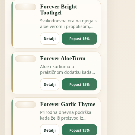
Forever Bright
Toothgel
Svakodnevna oralna njega s
aloe verom i propolisom,
bez nepotrebnog
kompliciranja.
Detalji
Popust 15%
Forever AloeTurm
Aloe i kurkuma u
praktičnom dodatku kada
želiš podršku probavi,
zglobovima ili dnevnoj
Detalji
Popust 15%
ravnoteži.
Forever Garlic Thyme
Prirodna dnevna podrška
kada želiš proizvod iz
pčelinje ili biljne linije za
energiju i otpornost.
Detalji
Popust 15%