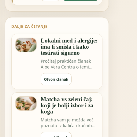
DALJE ZA ČITANJE
Lokalni med i alergije:
ima li smisla i kako
testirati sigurno
Pročitaj praktičan članak
Aloe Vera Centra o temi
Lokalni med i alergije: ima li
smisla…
Otvori članak
Matcha vs zeleni čaj:
koji je bolji izbor i za
koga
Matcha vam je možda već
poznata iz kafića i kućnih
rituala. Ali EGCG ekstrakt