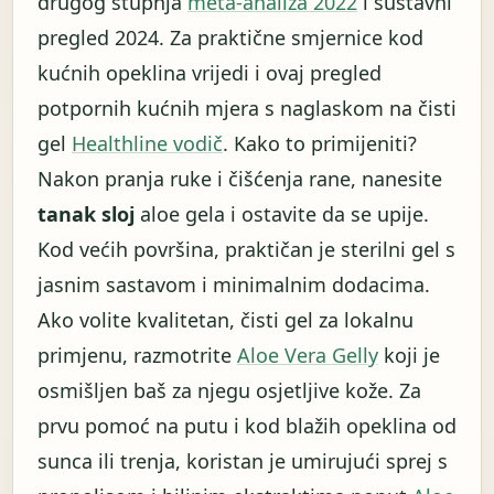
drugog stupnja
meta-analiza 2022
i sustavni
pregled 2024. Za praktične smjernice kod
kućnih opeklina vrijedi i ovaj pregled
potpornih kućnih mjera s naglaskom na čisti
gel
Healthline vodič
. Kako to primijeniti?
Nakon pranja ruke i čišćenja rane, nanesite
tanak sloj
aloe gela i ostavite da se upije.
Kod većih površina, praktičan je sterilni gel s
jasnim sastavom i minimalnim dodacima.
Ako volite kvalitetan, čisti gel za lokalnu
primjenu, razmotrite
Aloe Vera Gelly
koji je
osmišljen baš za njegu osjetljive kože. Za
prvu pomoć na putu i kod blažih opeklina od
sunca ili trenja, koristan je umirujući sprej s