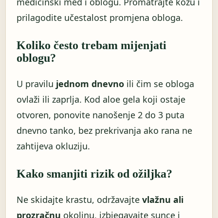
medicinski med i oblogu. Promatrajte kožu i
prilagodite učestalost promjena obloga.
Koliko često trebam mijenjati
oblogu?
U pravilu
jednom dnevno
ili čim se obloga
ovlaži ili zaprlja. Kod aloe gela koji ostaje
otvoren, ponovite nanošenje 2 do 3 puta
dnevno tanko, bez prekrivanja ako rana ne
zahtijeva okluziju.
Kako smanjiti rizik od ožiljka?
Ne skidajte krastu, održavajte
vlažnu ali
prozračnu
okolinu, izbjegavajte sunce i