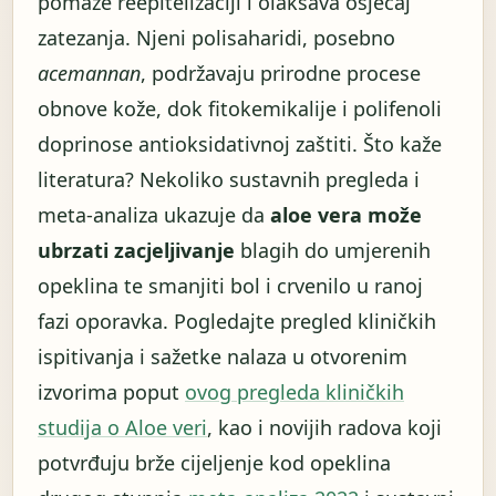
pomaže reepitelizaciji i olakšava osjećaj
zatezanja. Njeni polisaharidi, posebno
acemannan
, podržavaju prirodne procese
obnove kože, dok fitokemikalije i polifenoli
doprinose antioksidativnoj zaštiti. Što kaže
literatura? Nekoliko sustavnih pregleda i
meta-analiza ukazuje da
aloe vera može
ubrzati zacjeljivanje
blagih do umjerenih
opeklina te smanjiti bol i crvenilo u ranoj
fazi oporavka. Pogledajte pregled kliničkih
ispitivanja i sažetke nalaza u otvorenim
izvorima poput
ovog pregleda kliničkih
studija o Aloe veri
, kao i novijih radova koji
potvrđuju brže cijeljenje kod opeklina