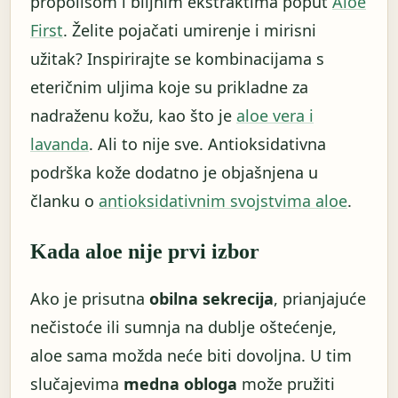
propolisom i biljnim ekstraktima poput
Aloe
First
. Želite pojačati umirenje i mirisni
užitak? Inspirirajte se kombinacijama s
eteričnim uljima koje su prikladne za
nadraženu kožu, kao što je
aloe vera i
lavanda
. Ali to nije sve. Antioksidativna
podrška kože dodatno je objašnjena u
članku o
antioksidativnim svojstvima aloe
.
Kada aloe nije prvi izbor
Ako je prisutna
obilna sekrecija
, prianjajuće
nečistoće ili sumnja na dublje oštećenje,
aloe sama možda neće biti dovoljna. U tim
slučajevima
medna obloga
može pružiti