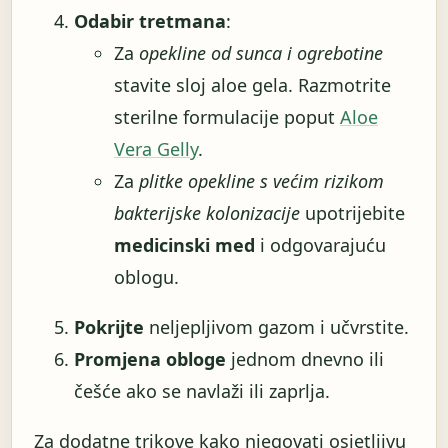
Odabir tretmana
:
Za
opekline od sunca i ogrebotine
stavite sloj aloe gela. Razmotrite
sterilne formulacije poput
Aloe
Vera Gelly
.
Za
plitke opekline s većim rizikom
bakterijske kolonizacije
upotrijebite
medicinski med
i odgovarajuću
oblogu.
Pokrijte
neljepljivom gazom i učvrstite.
Promjena obloge
jednom dnevno ili
češće ako se navlaži ili zaprlja.
Za dodatne trikove kako njegovati osjetljivu