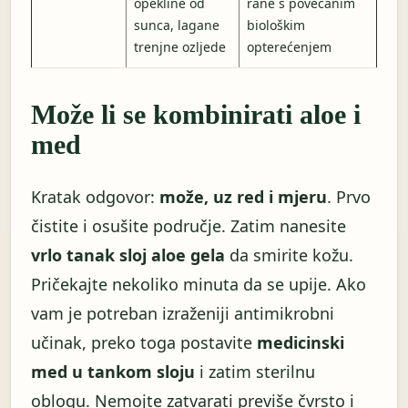
opekline od
rane s povećanim
sunca, lagane
biološkim
trenjne ozljede
opterećenjem
Može li se kombinirati aloe i
med
Kratak odgovor:
može, uz red i mjeru
. Prvo
čistite i osušite područje. Zatim nanesite
vrlo tanak sloj aloe gela
da smirite kožu.
Pričekajte nekoliko minuta da se upije. Ako
vam je potreban izraženiji antimikrobni
učinak, preko toga postavite
medicinski
med u tankom sloju
i zatim sterilnu
oblogu. Nemojte zatvarati previše čvrsto i