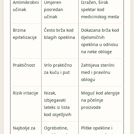
Antimikrobni
Umjeren
Izražen, širok
učinak
posredan
spektar kod
učinak
medicinskog meda
Brzina
Često brža kod
Dokazana brža kod
epitelizacije
blagih opeklina
djelomičnih
opeklina u odnosu
na neke obloge
Praktičnost
Vrlo praktično
Zahtijeva sterilni
za kuću i put
med i pravilnu
oblogu
Rizik iritacije
Nizak,
Moguć kod alergije
izbjegavati
na pčelinje
lateks iz lista
proizvode
kod osjetljivih
Najbolje za
Ogrebotine,
Plitke opekline i