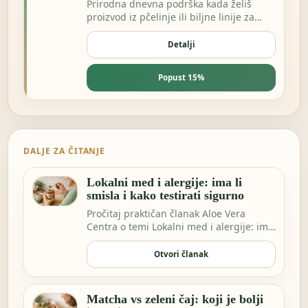
Prirodna dnevna podrška kada želiš
proizvod iz pčelinje ili biljne linije za
energiju i otpornost.
Detalji
Popust 15%
DALJE ZA ČITANJE
Lokalni med i alergije: ima li
smisla i kako testirati sigurno
Pročitaj praktičan članak Aloe Vera
Centra o temi Lokalni med i alergije: ima
li smisla…
Otvori članak
Matcha vs zeleni čaj: koji je bolji