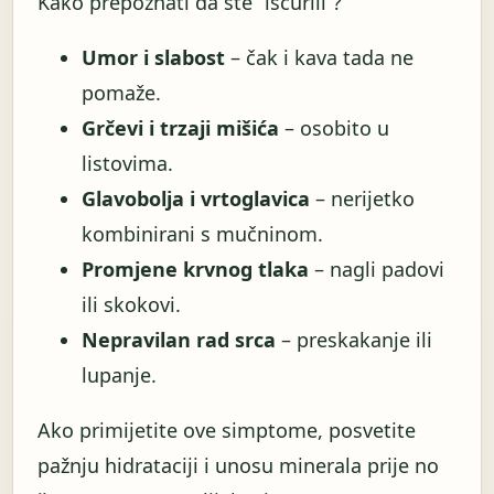
Kako prepoznati da ste “iscurili”?
Umor i slabost
– čak i kava tada ne
pomaže.
Grčevi i trzaji mišića
– osobito u
listovima.
Glavobolja i vrtoglavica
– nerijetko
kombinirani s mučninom.
Promjene krvnog tlaka
– nagli padovi
ili skokovi.
Nepravilan rad srca
– preskakanje ili
lupanje.
Ako primijetite ove simptome, posvetite
pažnju hidrataciji i unosu minerala prije no