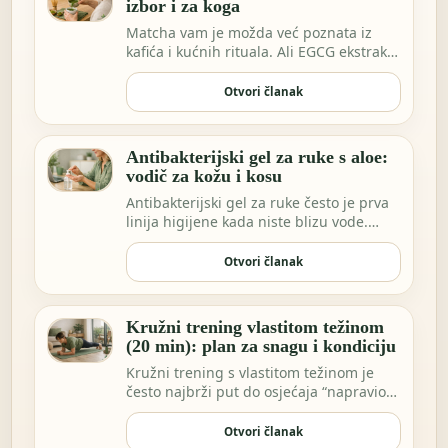
izbor i za koga
Matcha vam je možda već poznata iz
kafića i kućnih rituala. Ali EGCG ekstrakt
sve češće…
Otvori članak
Antibakterijski gel za ruke s aloe:
vodič za kožu i kosu
Antibakterijski gel za ruke često je prva
linija higijene kada niste blizu vode.
Možda …
Otvori članak
Kružni trening vlastitom težinom
(20 min): plan za snagu i kondiciju
Kružni trening s vlastitom težinom je
često najbrži put do osjećaja “napravio
sam nešto…
Otvori članak