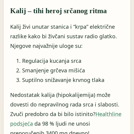
Kalij – tihi heroj srčanog ritma
Kalij živi unutar stanica i “krpa” električne
razlike kako bi živčani sustav radio glatko.
Njegove najvažnije uloge su:
Regulacija kucanja srca
Smanjenje grčeva mišića
Suptilno snižavanje krvnog tlaka
Nedostatak kalija (hipokalijemija) može
dovesti do nepravilnog rada srca i slabosti.
Zvuči predobro da bi bilo istinito?
Healthline
podsjeća
da 98 % ljudi ne unosi
preporučenih 3400 mg dnevno!