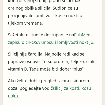
kontroliranoj studiji pratio se učinak
oralnog oblika silicija. Sudionice su
procjenjivale lomljivost kose i noktiju
tijekom vremena.
Sažetak te studije dostupan je na
PubMed
zapisu o ch-OSA unosu i lomljivosti noktiju
.
Silicij nije čarolija. Najbolje radi kad se
poprave osnove. To su protein, željezo, cink i
vitamin D. Tada može biti dobar “plus”.
Ako želite dublji pregled izvora i sigurnih
doza, pogledajte vodič
silicij za kosti, kosu i
nokte
.