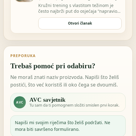
Kružni trening s vlastitom težinom je
često najbrži put do osjećaja “napravio
sam nešto…
Otvori članak
PREPORUKA
Trebaš pomoć pri odabiru?
Ne moraš znati naziv proizvoda. Napiši što želiš
postići, što već koristiš ili oko čega se dvoumiš.
AVC savjetnik
AVC
Tu sam da ti pomognem složiti smislen prvi korak.
Napiši mi svojim riječima što želiš podržati. Ne
mora biti savršeno formulirano.