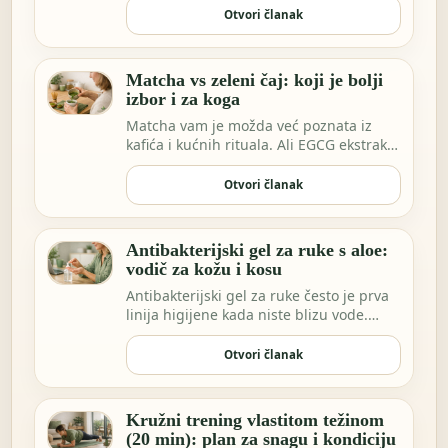
Otvori članak
Matcha vs zeleni čaj: koji je bolji
izbor i za koga
Matcha vam je možda već poznata iz
kafića i kućnih rituala. Ali EGCG ekstrakt
sve češće…
Otvori članak
Antibakterijski gel za ruke s aloe:
vodič za kožu i kosu
Antibakterijski gel za ruke često je prva
linija higijene kada niste blizu vode.
Možda …
Otvori članak
Kružni trening vlastitom težinom
(20 min): plan za snagu i kondiciju