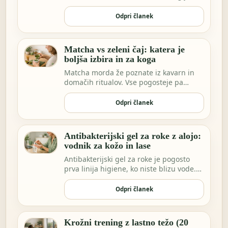
je smisel…
Odpri članek
Matcha vs zeleni čaj: katera je
boljša izbira in za koga
Matcha morda že poznate iz kavarn in
domačih ritualov. Vse pogosteje pa
vidimo ekstrakt…
Odpri članek
Antibakterijski gel za roke z alojo:
vodnik za kožo in lase
Antibakterijski gel za roke je pogosto
prva linija higiene, ko niste blizu vode.
Morda …
Odpri članek
Krožni trening z lastno težo (20