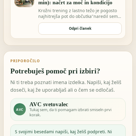
min): načrt za moč in kondicijo
Krožni trening z lastno težo je pogosto
najhitrejša pot do občutka"naredil sem
nekaj za…
Odpri članek
PRIPOROČILO
Potrebuješ pomoč pri izbiri?
Ni ti treba poznati imena izdelka. Napiši, kaj želiš
doseči, kaj že uporabljaš ali o čem se odločaš.
AVC svetovalec
Tukaj sem, da ti pomagam izbrati smiseln prvi
AVC
korak.
S svojimi besedami napiši, kaj želiš podpreti. Ni