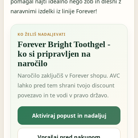
pomagal najti idealno nego zob in dlesni z
naravnimi izdelki iz linije Forever!
KO ŽELIŠ NADALJEVATI
Forever Bright Toothgel -
ko si pripravljen na
naročilo
Naročilo zaključiš v Forever shopu. AVC
lahko pred tem shrani tvojo discount
povezavo in te vodi v pravo državo.
Aktiviraj popust in nadaljuj
Vprašaj pred nakupom