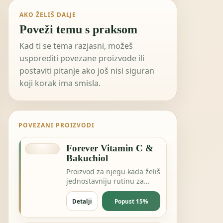
AKO ŽELIŠ DALJE
Poveži temu s praksom
Kad ti se tema razjasni, možeš
usporediti povezane proizvode ili
postaviti pitanje ako još nisi siguran
koji korak ima smisla.
POVEZANI PROIZVODI
Forever Vitamin C &
Bakuchiol
Proizvod za njegu kada želiš
jednostavniju rutinu za
kožu, kosu ili svakodnevnu
svježinu.
Detalji
Popust 15%