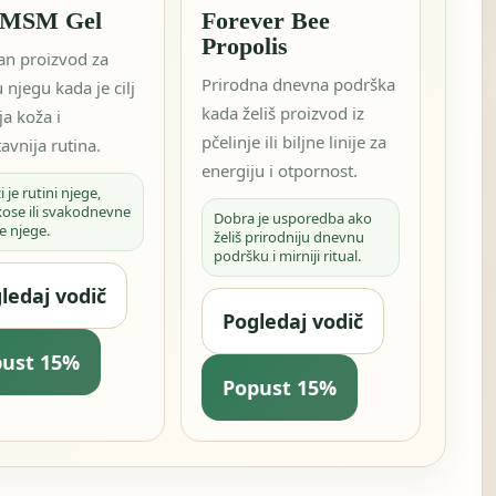
 MSM Gel
Forever Bee
Propolis
an proizvod za
Prirodna dnevna podrška
 njegu kada je cilj
kada želiš proizvod iz
a koža i
pčelinje ili biljne linije za
avnija rutina.
energiju i otpornost.
i je rutini njege,
kose ili svakodnevne
Dobra je usporedba ako
e njege.
želiš prirodniju dnevnu
podršku i mirniji ritual.
ledaj vodič
Pogledaj vodič
pust 15%
Popust 15%