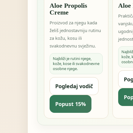
Aloe Propolis
Aloe
Creme
Praktič
Proizvod za njegu kada
vanjsku
želiš jednostavniju rutinu
ugodnij
za kožu, kosu ili
jednost
svakodnevnu svježinu.
Najbliž
kože, 
Najbliži je rutini njege,
osobn
kože, kose ili svakodnevne
osobne njege.
Pog
Pogledaj vodič
Po
Popust 15%