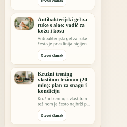
sve češće…
Otvori članak
Antibakterijski gel za
ruke s aloe: vodič za
kožu i kosu
Antibakterijski gel za ruke
često je prva linija higijene
kada niste blizu vode.
Možda …
Otvori članak
Kružni trening
vlastitom težinom (20
min): plan za snagu i
kondiciju
Kružni trening s vlastitom
težinom je često najbrži put
do osjećaja “napravio sam
nešto…
Otvori članak