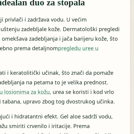
 idealan duo za stopala
ji privlači i zadržava vodu. U većim
uštenju zadebljale kože. Dermatološki pregledi
 omekšava zadebljanja i jača barijeru kože, što
posebno prema detaljnom
pregledu uree u
ti i keratolitički učinak, što znači da pomaže
adebljanja na petama to je velika prednost.
 u losionima za kožu
, urea se koristi i kod vrlo
i tabana, upravo zbog tog dvostrukog učinka.
ući i hidratantni efekt. Gel aloe sadrži vodu,
u smiriti crvenilo i iritacije. Prema