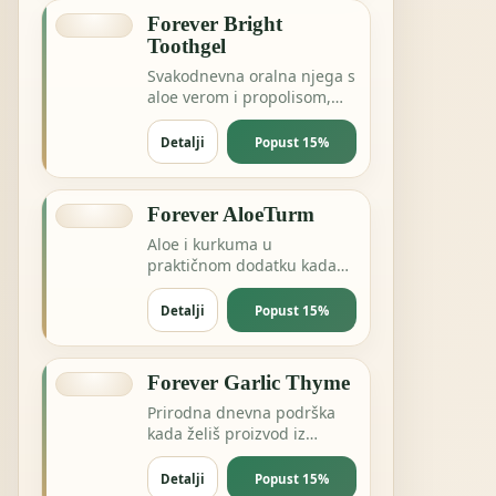
Forever Bright
Toothgel
Svakodnevna oralna njega s
aloe verom i propolisom,
bez nepotrebnog
kompliciranja.
Detalji
Popust 15%
Forever AloeTurm
Aloe i kurkuma u
praktičnom dodatku kada
želiš podršku probavi,
zglobovima ili dnevnoj
Detalji
Popust 15%
ravnoteži.
Forever Garlic Thyme
Prirodna dnevna podrška
kada želiš proizvod iz
pčelinje ili biljne linije za
energiju i otpornost.
Detalji
Popust 15%