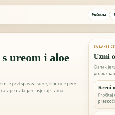
Početna
ZA LAKŠE Č
s ureom i aloe
Uzmi o
Članak je 
prepoznati 
to je prvi spas za suhe, ispucale pete.
Kreni o
 čarape uz lagani osjećaj srama.
Pročitaj 
preskoči 