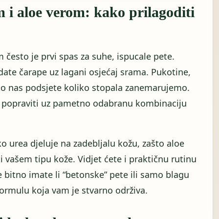
 i aloe verom: kako prilagoditi
često je prvi spas za suhe, ispucale pete.
date čarape uz lagani osjećaj srama. Pukotine,
to nas podsjete koliko stopala zanemarujemo.
ko popraviti uz pametno odabranu kombinaciju
 urea djeluje na zadebljalu kožu, zašto aloe
ti vašem tipu kože. Vidjet ćete i praktičnu rutinu
 bitno imate li “betonske” pete ili samo blagu
ormulu koja vam je stvarno održiva.