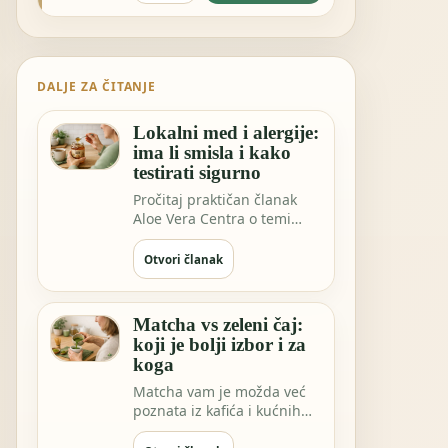
DALJE ZA ČITANJE
Lokalni med i alergije:
ima li smisla i kako
testirati sigurno
Pročitaj praktičan članak
Aloe Vera Centra o temi
Lokalni med i alergije: ima li
smisla…
Otvori članak
Matcha vs zeleni čaj:
koji je bolji izbor i za
koga
Matcha vam je možda već
poznata iz kafića i kućnih
rituala. Ali EGCG ekstrakt