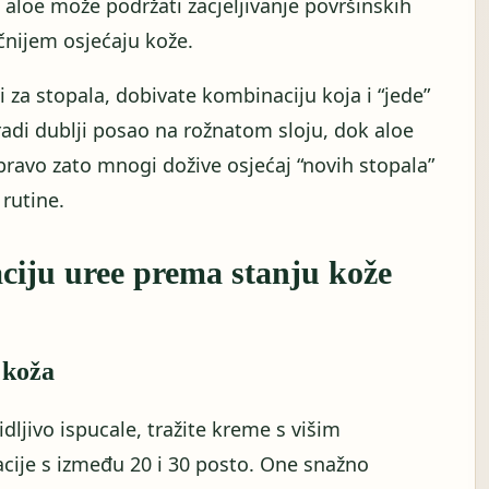
, aloe može podržati zacjeljivanje površinskih
čnijem osjećaju kože.
i za stopala, dobivate kombinaciju koja i “jede”
radi dublji posao na rožnatom sloju, dok aloe
Upravo zato mnogi dožive osjećaj “novih stopala”
rutine.
ciju uree prema stanju kože
 koža
dljivo ispucale, tražite kreme s višim
cije s između 20 i 30 posto. One snažno