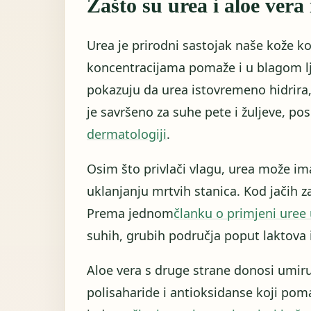
Zašto su urea i aloe vera
Urea je prirodni sastojak naše kože ko
koncentracijama pomaže i u blagom lj
pokazuju da urea istovremeno hidrira,
je savršeno za suhe pete i žuljeve, 
dermatologiji
.
Osim što privlači vlagu, urea može ima
uklanjanju mrtvih stanica. Kod jačih z
Prema jednom
članku o primjeni uree
suhih, grubih područja poput laktova 
Aloe vera s druge strane donosi umiruj
polisaharide i antioksidanse koji pomaž