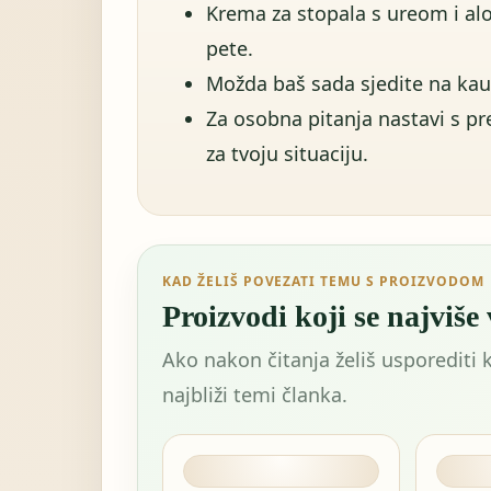
Krema za stopala s ureom i alo
pete.
Možda baš sada sjedite na kauč
Za osobna pitanja nastavi s p
za tvoju situaciju.
KAD ŽELIŠ POVEZATI TEMU S PROIZVODOM
Proizvodi koji se najviše
Ako nakon čitanja želiš usporediti 
najbliži temi članka.