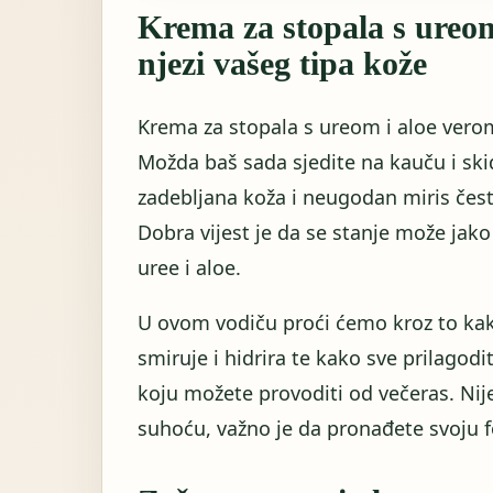
Krema za stopala s ureom
njezi vašeg tipa kože
Krema za stopala s ureom i aloe verom 
Možda baš sada sjedite na kauču i ski
zadebljana koža i neugodan miris čes
Dobra vijest je da se stanje može ja
uree i aloe.
U ovom vodiču proći ćemo kroz to kako
smiruje i hidrira te kako sve prilagodi
koju možete provoditi od večeras. Nije
suhoću, važno je da pronađete svoju f