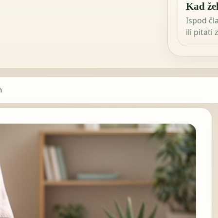
Kad žel
Ispod čl
ili pitati
m